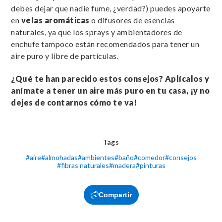
debes dejar que nadie fume, ¿verdad?) puedes apoyarte
en
velas aromáticas
o difusores de esencias
naturales, ya que los sprays y ambientadores de
enchufe tampoco están recomendados para tener un
aire puro y libre de partículas.
¿Qué te han parecido estos consejos? Aplícalos y
anímate a tener un aire más puro en tu casa, ¡y no
dejes de contarnos cómo te va!
Tags
#
aire
#
almohadas
#
ambientes
#
baño
#
comedor
#
consejos
#
fibras naturales
#
madera
#
pinturas
Compartir