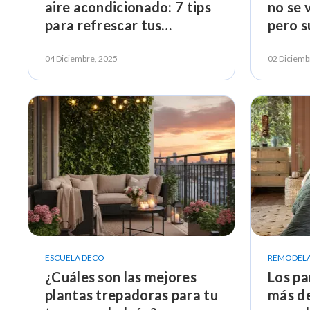
aire acondicionado: 7 tips
no se 
para refrescar tus
pero s
espacios
04 Diciembre, 2025
02 Diciemb
ESCUELA DECO
REMODEL
¿Cuáles son las mejores
Los pa
plantas trepadoras para tu
más d