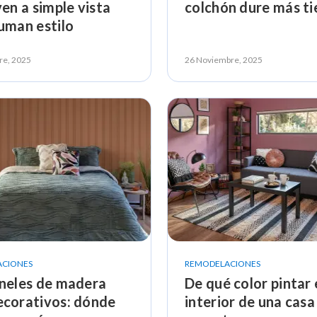
ven a simple vista
colchón dure más t
uman estilo
re, 2025
26 Noviembre, 2025
ACIONES
REMODELACIONES
neles de madera
De qué color pintar 
ecorativos: dónde
interior de una cas