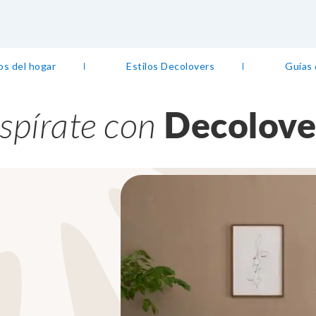
os del hogar
Estilos Decolovers
Guías
nspírate con
Decolove