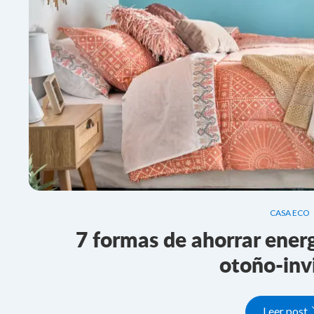
CASA ECO
7 formas de ahorrar energ
otoño-inv
Leer post