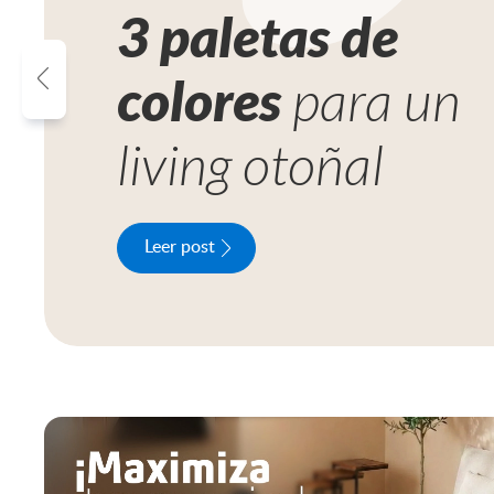
3 paletas de
colores
para un
living otoñal
Leer post