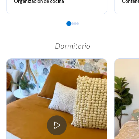
Organización de cocina
Conten
Dormitorio