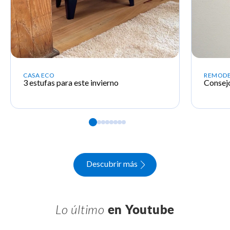
CASA ECO
REMODE
3 estufas
para este invierno
Consej
Descubrir más
Lo último
en Youtube