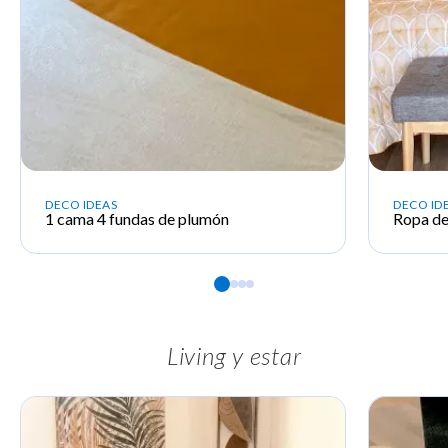
DECO IDEAS
DECO ID
1 cama 4 fundas de plumón
Ropa d
Living y estar