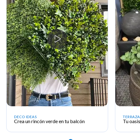
DECO IDEAS
TERRAZA 
Crea un rincón verde en
tu balcón
Tu oasis