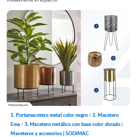
1. Portamacetero metal color negro
/
2. Macetero
Ema
/
3. Macetero metálico con base color dorado
|
Maceteros y accesorios | SODIMAC