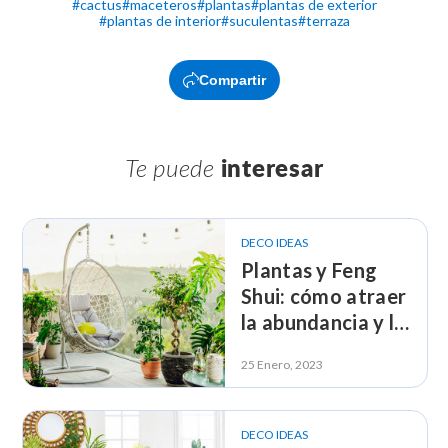
#
cactus
#
maceteros
#
plantas
#
plantas de exterior
#
plantas de interior
#
suculentas
#
terraza
Compartir
Te puede
interesar
DECO IDEAS
Plantas y Feng
Shui: cómo atraer
la abundancia y la
prosperidad
25 Enero, 2023
DECO IDEAS