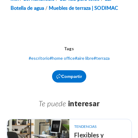
Botella de agua
/
Muebles de terraza | SODIMAC
Tags
#
escritorio
#
home office
#
aire libre
#
terraza
Compartir
Te puede
interesar
TENDENCIAS
Flexibles y