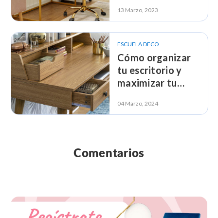
según tus
13 Marzo, 2023
necesidades
ESCUELA DECO
Cómo organizar
tu escritorio y
maximizar tu
productividad
04 Marzo, 2024
Comentarios