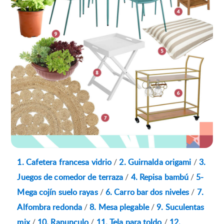
1. Cafetera francesa vidrio
/
2. Guirnalda origami
/
3.
Juegos de comedor de terraza
/
4. Repisa bambú
/
5-
Mega cojín suelo rayas
/
6. Carro bar dos niveles
/
7.
Alfombra redonda
/
8. Mesa plegable
/
9. Suculentas
mix
/
10. Ranunculo
/
11. Tela para toldo
/
12.