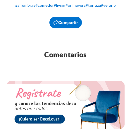
#
alfombras
#
comedor
#
living
#
primavera
#
terraza
#
verano
Compartir
Comentarios