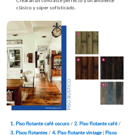
Crearán un contraste perfecto y un ambiente
clásico y súper sofisticado.
1. Piso flotante café oscuro
/
2. Piso flotante café
/
3. Pisos flotantes
/
4. Piso flotante vintage
|
Pisos