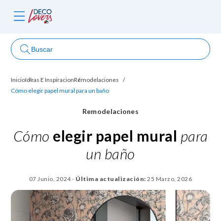
Buscar
Inicio
Ideas E Inspiracion
Remodelaciones
ncursos
Cómo elegir papel mural para un baño
Remodelaciones
Cómo
elegir papel mural
para
un baño
07 Junio, 2024
-
Última actualización:
25 Marzo, 2026