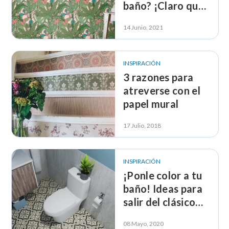
baño? ¡Claro que
sí! Mira estas
14 Junio, 2021
tendencias
INSPIRACIÓN
3 razones para
atreverse con el
papel mural
17 Julio, 2018
INSPIRACIÓN
¡Ponle color a tu
baño! Ideas para
salir del clásico
blanco
08 Mayo, 2020