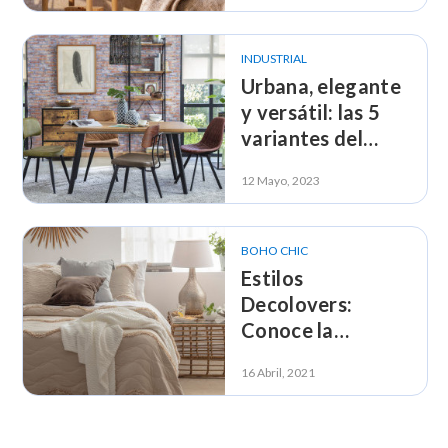
tendencia
INDUSTRIAL
Urbana, elegante
y versátil: las 5
variantes del
estilo Industrial
12 Mayo, 2023
BOHO CHIC
Estilos
Decolovers:
Conoce la
decoración Boho
16 Abril, 2021
chic y aplícala a tu
hogar