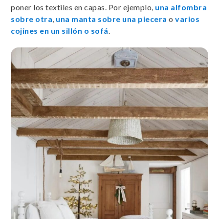
poner los textiles en capas. Por ejemplo,
una alfombra
sobre otra
,
una manta sobre una piecera
o
varios
cojines en un sillón o sofá
.