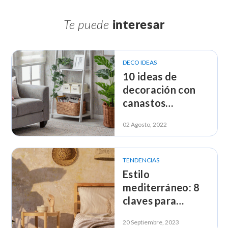
Te puede
interesar
DECO IDEAS
10 ideas de
decoración con
canastos
decorativos de
02 Agosto, 2022
fibras naturales
TENDENCIAS
Estilo
mediterráneo: 8
claves para
decorar tu hogar
20 Septiembre, 2023
con esta