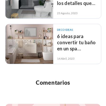
los detalles que
hacen la
23 Agosto, 2023
diferencia
DECO IDEAS
6 ideas para
convertir tu baño
en un spa
personal
14 Abril, 2023
Comentarios