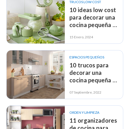
TRUCOS LOW COST
10 ideas low cost
para decorar una
cocina pequeña y
sencilla
15 Enero, 2024
ESPACIOS PEQUEÑOS
10 trucos para
decorar una
cocina pequeña y
que se vea más
07 Septiembre, 2022
grande
ORDEN Y LIMPIEZA
11 organizadores
de cocina para