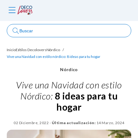
Buscar
Inicio
Estilos Decolovers
Nordico
ncursos
Vive una Navidad con estilo nórdico: 8 ideas para tu hogar
Nórdico
Vive una Navidad con estilo
Nórdico:
8 ideas para tu
hogar
02 Diciembre, 2022
-
Última actualización:
14 Marzo, 2024