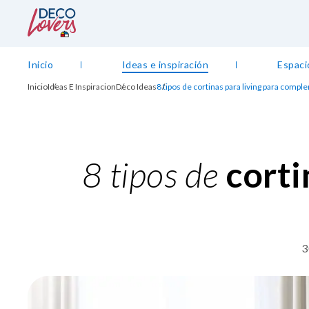
Inicio
Ideas e inspiración
Espaci
Inicio
Ideas E Inspiracion
Deco Ideas
8 tipos de cortinas para living para comp
8 tipos de
corti
3