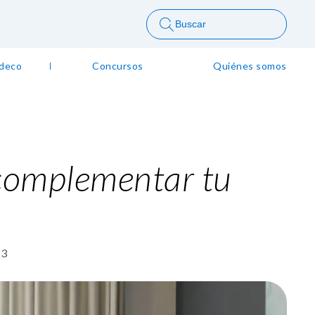
Buscar
 deco
Concursos
Quiénes somos
complementar tu
23