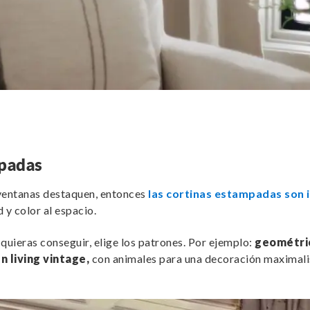
mpadas
 ventanas destaquen, entonces
las cortinas estampadas son 
 y color al espacio.
quieras conseguir, elige los patrones. Por ejemplo:
geométric
n living vintage,
con animales para una decoración maximalis