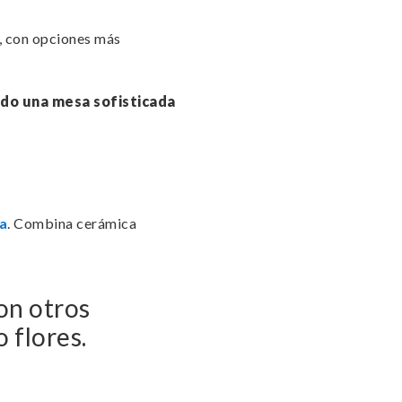
s, con opciones más
do una mesa sofisticada
sa
. Combina cerámica
on otros
o flores.