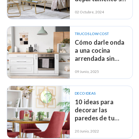
gastar de más
02 Octubre, 2024
TRUCOS LOW COST
Cómo darle onda
a una cocina
arrendada sin
arriesgar la
09 Junio, 2025
garantía
DECO IDEAS
10 ideas para
decorar las
paredes de tu
comedor
20 Junio, 2022