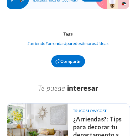
Tags
#
arriendo
#
arrendar
#
paredes
#
muros
#
ideas
Compartir
Te puede
interesar
TRUCOS LOW COST
¿Arriendas?: Tips
para decorar tu
departamento sin