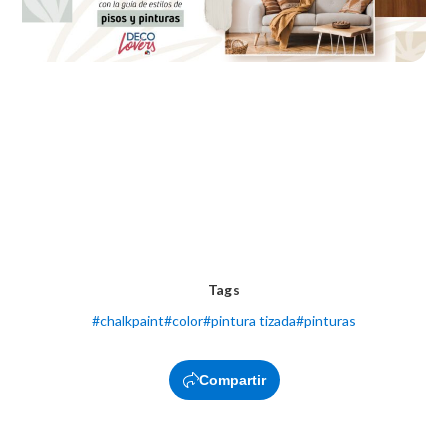
Tags
#
chalkpaint
#
color
#
pintura tizada
#
pinturas
Compartir