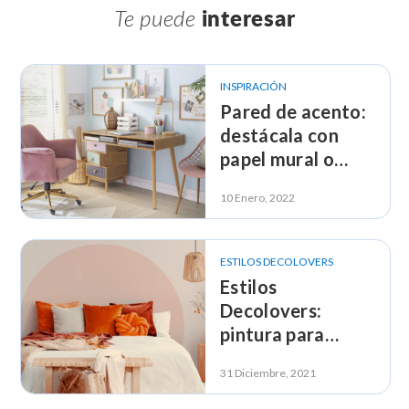
Te puede
interesar
INSPIRACIÓN
Pared de acento:
destácala con
papel mural o
pintura
10 Enero, 2022
ESTILOS DECOLOVERS
Estilos
Decolovers:
pintura para
muros y pisos ¡por
31 Diciembre, 2021
estilo!