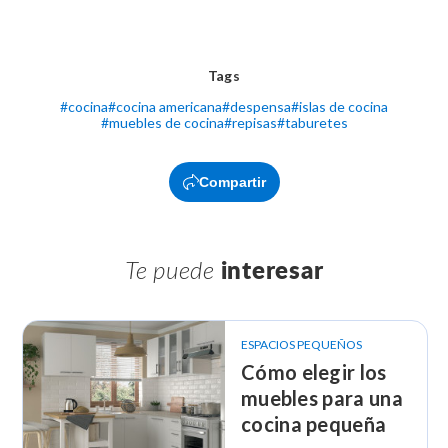
Tags
#
cocina
#
cocina americana
#
despensa
#
islas de cocina
#
muebles de cocina
#
repisas
#
taburetes
Compartir
Te puede
interesar
ESPACIOS PEQUEÑOS
Cómo elegir los
muebles para una
cocina pequeña