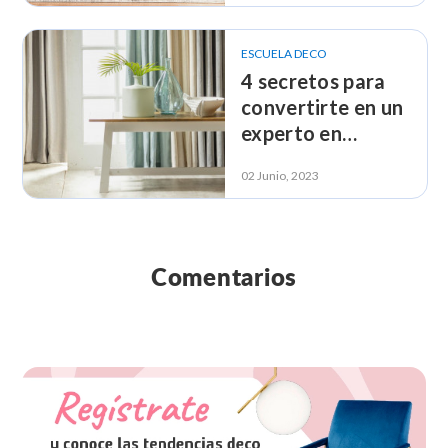
ESCUELA DECO
4 secretos para
convertirte en un
experto en
decoración con
02 Junio, 2023
cortinas
Comentarios