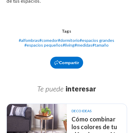
de tus espacios.
Tags
#
alfombras
#
comedor
#
dormitorio
#
espacios grandes
#
espacios pequeños
#
living
#
medidas
#
tamaño
Compartir
Te puede
interesar
DECO IDEAS
Cómo combinar
los colores de tu