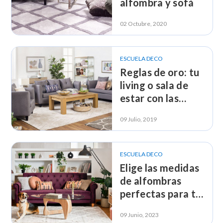
alfombra y sofá
02 Octubre, 2020
ESCUELA DECO
Reglas de oro: tu
living o sala de
estar con las
medidas
09 Julio, 2019
correctas
ESCUELA DECO
Elige las medidas
de alfombras
perfectas para tu
living y comedor
09 Junio, 2023