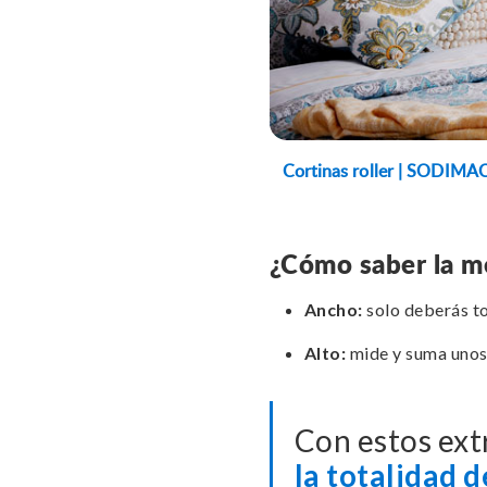
Cortinas roller | SODIMA
¿Cómo saber la med
Ancho:
solo deberás to
Alto:
mide y suma unos 2
Con estos extr
la totalidad d