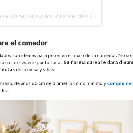
Una publicación compartida de Sodimac DecoLovers (@sodimac_decolovers)
ara el comedor
ados son ideales para poner en el muro de tu comedor. No sól
rá un interesante punto focal.
Su forma curva le dará dina
rectas
de la mesa y sillas.
tamaño, de unos 60 cm de diámetro como mínimo y
complemén
 luz.