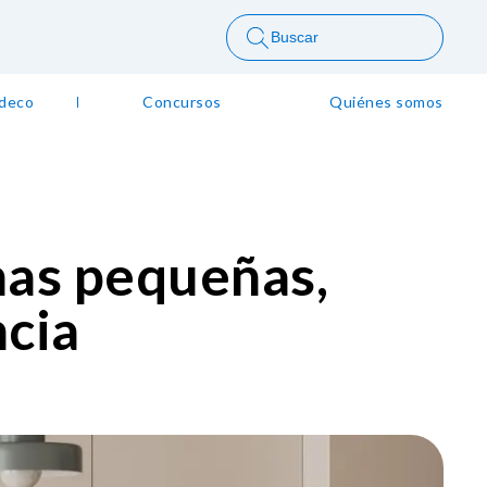
Buscar
 deco
Concursos
Quiénes somos
nas pequeñas,
ncia