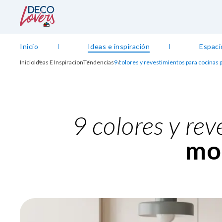
Inicio
Ideas e inspiración
Espaci
Inicio
Ideas E Inspiracion
Tendencias
9 colores y revestimientos para cocinas
9 colores y re
mod