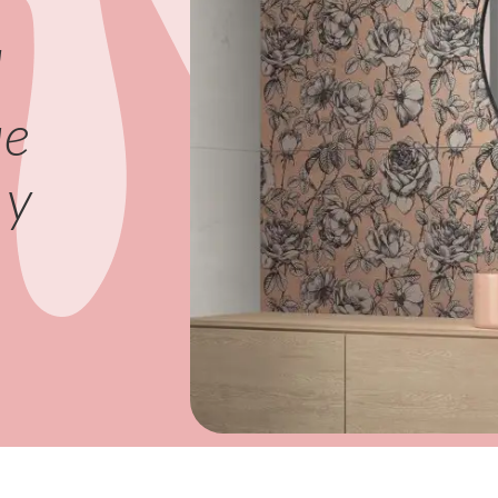
l
ue
 y