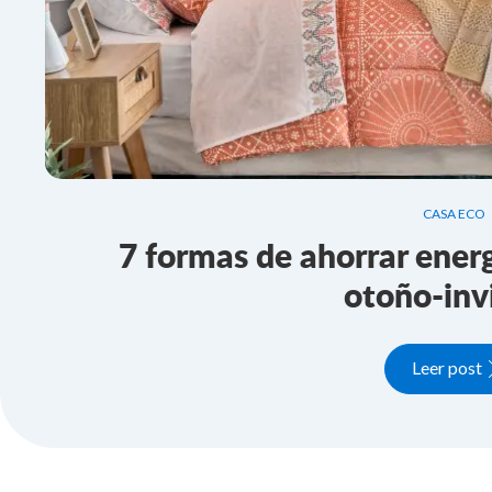
CASA ECO
7 formas de ahorrar energ
otoño-inv
Leer post