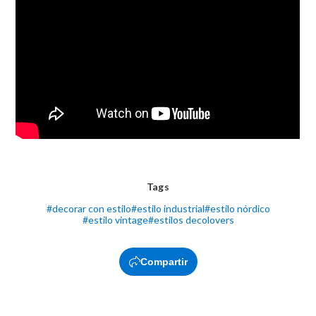
Tags
#
decorar con estilo
#
estilo industrial
#
estilo nórdico
#
estilo vintage
#
estilos decolovers
Compartir