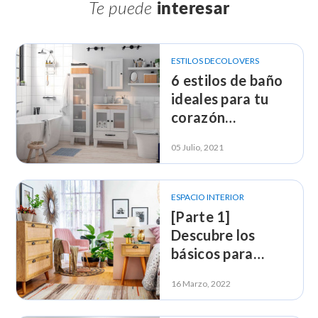
Te puede
interesar
ESTILOS DECOLOVERS
6 estilos de baño
ideales para tu
corazón
decolover, ¡elige
05 Julio, 2021
el tuyo!
ESPACIO INTERIOR
[Parte 1]
Descubre los
básicos para
decorar tu casa
16 Marzo, 2022
con estilo
DecoLover