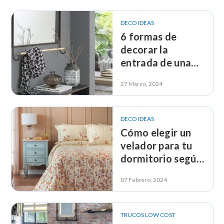
DECO IDEAS
6 formas de
decorar la
entrada de una
casa con los
27 Marzo, 2024
estilos
Decolovers
DECO IDEAS
Cómo elegir un
velador para tu
dormitorio según
tu estilo
07 Febrero, 2024
Decolover
TRUCOS LOW COST