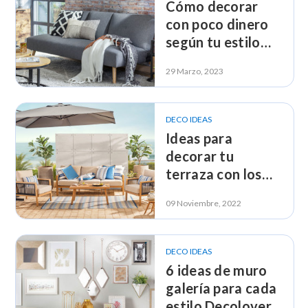
Cómo decorar
con poco dinero
según tu estilo
Decolover
29 Marzo, 2023
DECO IDEAS
Ideas para
decorar tu
terraza con los
estilos
09 Noviembre, 2022
Decolovers
DECO IDEAS
6 ideas de muro
galería para cada
estilo Decolover