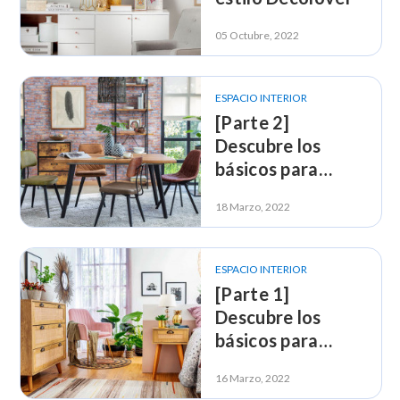
05 Octubre, 2022
ESPACIO INTERIOR
[Parte 2]
Descubre los
básicos para
decorar tu casa
18 Marzo, 2022
con estilo
DecoLover
ESPACIO INTERIOR
[Parte 1]
Descubre los
básicos para
decorar tu casa
16 Marzo, 2022
con estilo