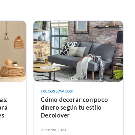
TRUCOS LOW COST
as:
Cómo decorar con poco
ara
dinero según tu estilo
es
Decolover
29 Marzo, 2023