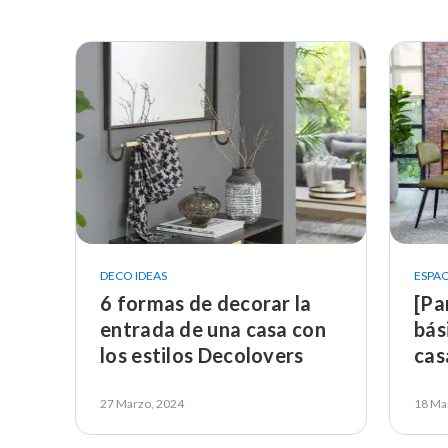
DECO IDEAS
ESPAC
6 formas de decorar la
[Pa
entrada de una casa con
bás
los estilos Decolovers
cas
Dec
27 Marzo, 2024
18 Ma