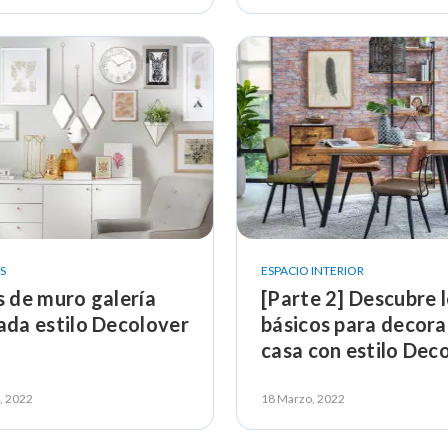
S
ESPACIO INTERIOR
s de muro galería
[Parte 2] Descubre 
ada estilo Decolover
básicos para decora
casa con estilo Dec
, 2022
18 Marzo, 2022