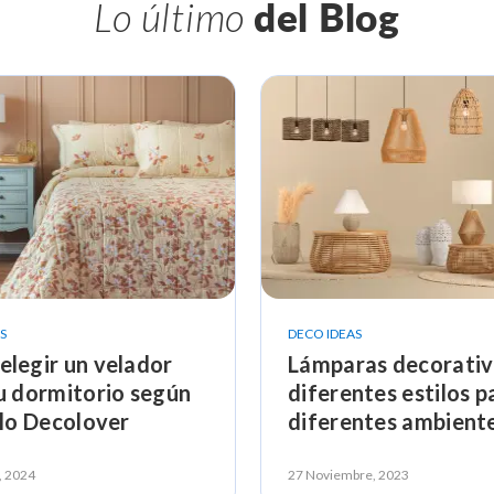
Lo último
del Blog
S
DECO IDEAS
legir un velador
Lámparas decorativ
u dormitorio según
diferentes estilos p
ilo Decolover
diferentes ambient
, 2024
27 Noviembre, 2023