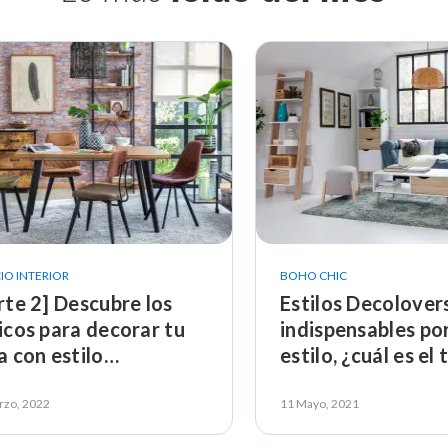
IO INTERIOR
BOHO CHIC
rte 2] Descubre los
Estilos Decolover
icos para decorar tu
indispensables po
a con estilo
estilo, ¿cuál es el
oLover
rzo, 2022
11 Mayo, 2021