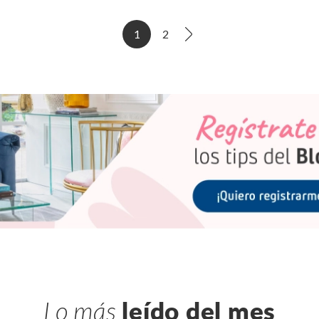
1
2
Lo más
leído del mes