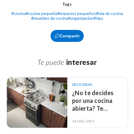
Tags
#
cocina
#
cocina pequeña
#
espacios pequeños
#
isla de cocina
#
muebles de cocina
#
organización
#
tips
Compartir
Te puede
interesar
DECO IDEAS
¿No te decides
por una cocina
abierta? Te
convencemos
14 Julio, 2021