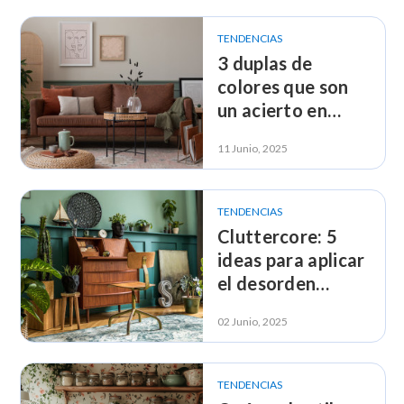
TENDENCIAS
3 duplas de
colores que son
un acierto en
diseño de
11 Junio, 2025
interiores
TENDENCIAS
Cluttercore: 5
ideas para aplicar
el desorden
intencional
02 Junio, 2025
TENDENCIAS