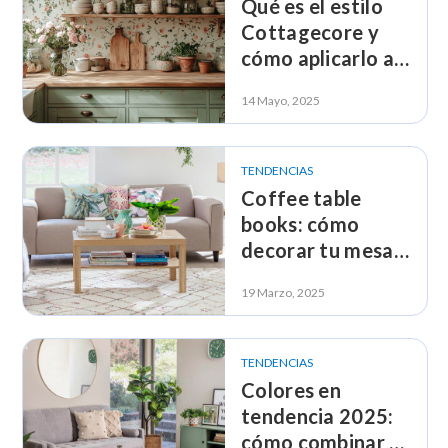
Qué es el estilo
Cottagecore y
cómo aplicarlo a
tu decoración
14 Mayo, 2025
TENDENCIAS
Coffee table
books: cómo
decorar tu mesa
de centro con
19 Marzo, 2025
libros
TENDENCIAS
Colores en
tendencia 2025:
cómo combinar el