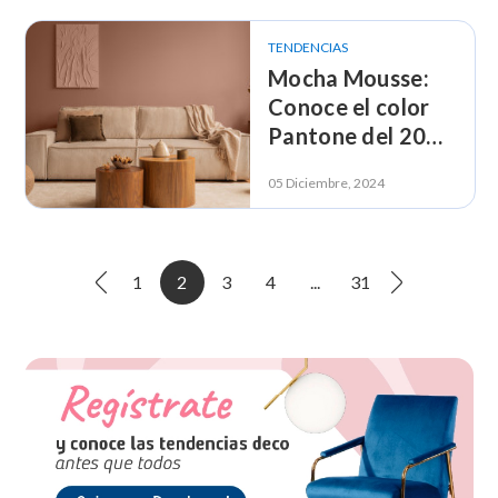
TENDENCIAS
Mocha Mousse:
Conoce el color
Pantone del 2025
y llévalo a tu
05 Diciembre, 2024
decoración
1
2
3
4
...
31