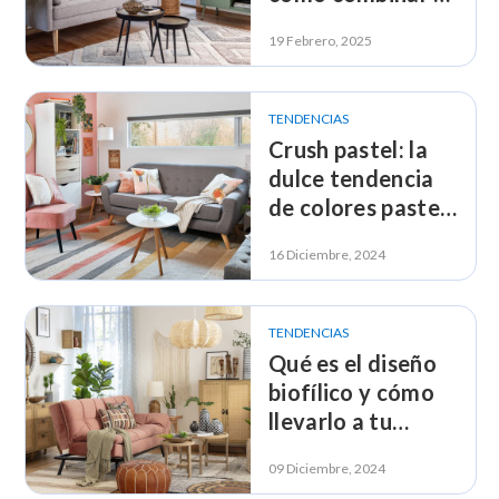
verde matcha
19 Febrero, 2025
TENDENCIAS
Crush pastel: la
dulce tendencia
de colores pastel
para tu living
16 Diciembre, 2024
TENDENCIAS
Qué es el diseño
biofílico y cómo
llevarlo a tu
decoración
09 Diciembre, 2024