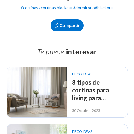
#
cortinas
#
cortinas blackout
#
dormitorio
#
blackout
Compartir
Te puede
interesar
DECO IDEAS
8 tipos de
cortinas para
living para
complementar tu
30 Octubre, 2023
decoración
DECO IDEAS