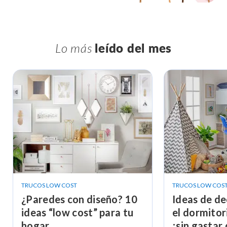
Lo más
leído del mes
TRUCOS LOW COST
TRUCOS LOW COS
¿Paredes con diseño? 10
Ideas de de
ideas “low cost” para tu
el dormitor
hogar
¡sin gastar