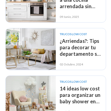
arrendada sin
arriesgar la
09 Junio, 2025
garantía
TRUCOS LOW COST
¿Arriendas?: Tips
para decorar tu
departamento sin
gastar de más
02 Octubre, 2024
TRUCOS LOW COST
14 ideas low cost
para organizar un
baby shower en
casa