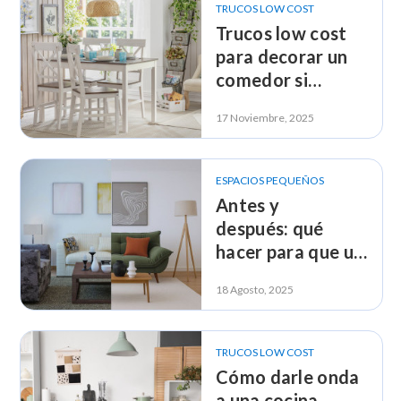
TRUCOS LOW COST
Trucos low cost
para decorar un
comedor si
arriendas
17 Noviembre, 2025
ESPACIOS PEQUEÑOS
Antes y
después: qué
hacer para que un
living se vea más
18 Agosto, 2025
grande
TRUCOS LOW COST
Cómo darle onda
a una cocina